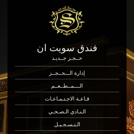
فندق سويت ان
حــجـز جــديـد
إدارة الـــحــجــز
الــــمــطــعــم
قـاعـة الاجـتـمـاعـات
الـنـادي الـصـحـي
الـتـسـجـيـل