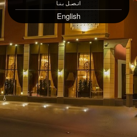
اتـصـل بـنـا
English